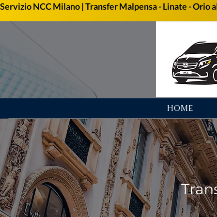
Servizio NCC Milano | Transfer Malpensa - Linate - Orio al
HOME
Tran