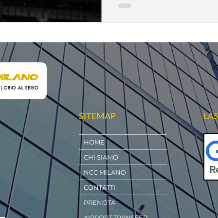
viaggio. Ancora non sei con
SITEMAP
LA
HOME
CHI SIAMO
NCC MILANO
CONTATTI
PRENOTA
AIRPORT TRANSFER