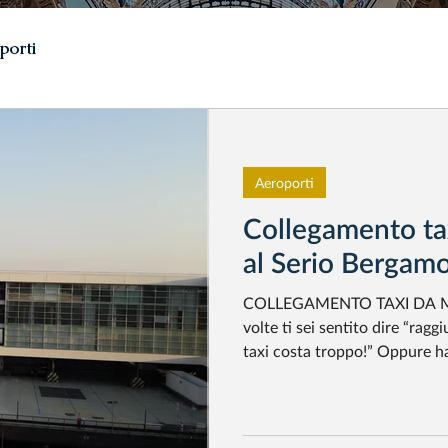
porti
Aeroporti
Collegamento ta
al Serio Bergam
COLLEGAMENTO TAXI DA M
volte ti sei sentito dire “rag
taxi costa troppo!” Oppure ha
taxi fosse sconsigliato, vero?
loro non conoscevano il coll
Serio di Transfer Milano . Un 
competitiva con qualsiasi taxi