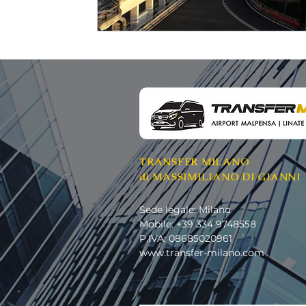
TRANSFER MILANO
di MASSIMILIANO DI GIANNI
Sede legale: Milano
Mobile: +39 334 9748558​
P.IVA: 08685020961
www.transfer-milano.com