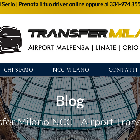
 Serio | Prenota il tuo driver online oppure al 334-974 85
CHI SIAMO
NCC MILANO
CONTATTI
Blog
sfer Milano NCC | Airport Tran