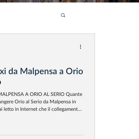
xi da Malpensa a Orio
o
ALPENSA A ORIO AL SERIO Quante
giungere Orio al Serio da Malpensa in
i letto in Internet che il collegamento
 Beh, abbiamo una rivelazione da farti:
egamento taxi da Malpensa a Orio al
costo di 180 euro , una tariffa
 tradizionale, per 100 chilometri di