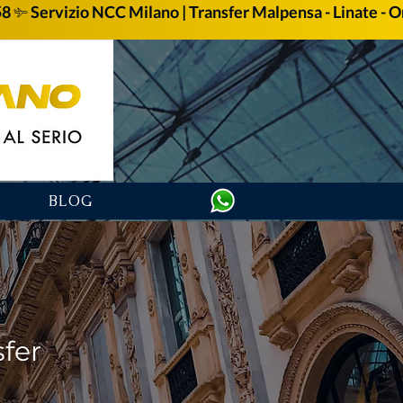
58
BLOG
sfer