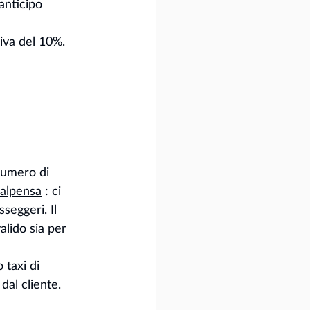
 anticipo
iva del 10%. 
numero di 
Malpensa
 : ci 
seggeri. Il 
lido sia per 
 taxi di
dal cliente. 