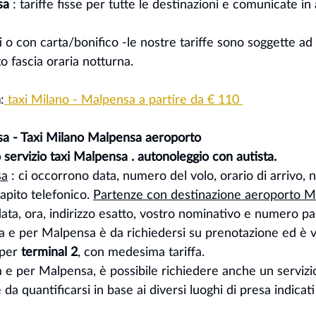
sa
 : tariffe fisse per tutte le destinazioni e comunicate in
 o con carta/bonifico -le nostre tariffe sono soggette ad 
 fascia oraria notturna.
a
:
 taxi Milano - Malpensa a partire da € 110 
sa - Taxi Milano Malpensa aeroporto
uo servizio taxi Malpensa . autonoleggio con autista.
sa
 : ci occorrono data, numero del volo, orario di arrivo, 
pito telefonico. 
Partenze con destinazione aeroporto 
a, ora, indirizzo esatto, vostro nominativo e numero pas
da e per Malpensa è da richiedersi su prenotazione ed è va
per 
terminal 2
, con medesima tariffa.
a e per Malpensa, è possibile richiedere anche un servizio
è da quantificarsi in base ai diversi luoghi di presa indicati 