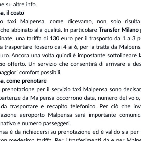
e su altre info.
a, il costo
zio taxi Malpensa, come dicevamo, non solo risulta
e abbinato alla qualità. In particolare 
Transfer Milano
 
nate, una tariffa di 130 euro per il trasporto da 1 a 3 
a trasportare fossero dai 4 ai 6, per la tratta da Malpensa
euro. Ancora una volta quindi è impostante sottolineare 
izio offerto. Un servizio che consentirà di arrivare a de
maggiori comfort possibili.
sa, come prenotare
 prenotazione per il servizio taxi Malpensa sono decisame
artenze da Malpensa occorrono data, numero del volo, or
a trasportare e recapito telefonico. Per ciò che inve
azione aeroporto Malpensa sarà importante comunicar
minativo e numero passeggeri.
ensa è da richiedersi su prenotazione ed è valido sia per p
con medesima tariffa. Per i trasferimenti da e per Malpen