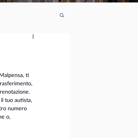
Malpensa, ti 
trasferimento, 
prenotazione. 
l tuo autista, 
stro numero 
ne o, 