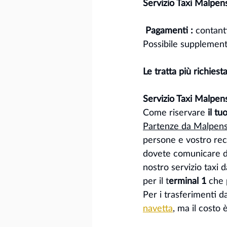
Servizio Taxi Malpen
 Pagamenti : 
contanti
Possibile supplemento
Le tratta più richiest
Servizio Taxi Malpen
Come riservare
 il t
Partenze da Malpen
persone e vostro reca
dovete comunicare dat
nostro servizio taxi 
per il t
erminal 1 
che 
Per i trasferimenti d
navetta
, ma il costo 