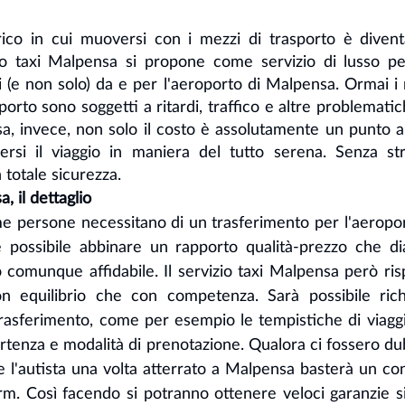
co in cui muoversi con i mezzi di trasporto è divent
zio taxi Malpensa si propone come servizio di lusso pe
i (e non solo) da e per l'aeroporto di Malpensa. Ormai i 
rasporto sono soggetti a ritardi, traffico e altre problemati
sa, invece, non solo il costo è assolutamente un punto a
ersi il viaggio in maniera del tutto serena. Senza str
totale sicurezza.
, il dettaglio
me persone necessitano di un trasferimento per l'aeropor
ossibile abbinare un rapporto qualità-prezzo che di
o comunque affidabile. Il servizio taxi Malpensa però ris
con equilibrio che con competenza. Sarà possibile rich
 trasferimento, come per esempio le tempistiche di viaggio,
partenza e modalità di prenotazione. Qualora ci fossero dub
e l'autista una volta atterrato a Malpensa basterà un con
rm. Così facendo si potranno ottenere veloci garanzie sia