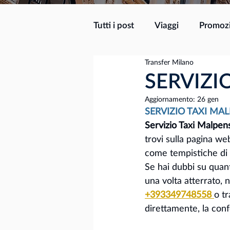
Tutti i post
Viaggi
Promoz
Transfer Milano
SERVIZI
Aggiornamento:
26 gen
SERVIZIO TAXI MALP
Servizio Taxi Malpen
trovi sulla pagina web
come tempistiche di v
Se hai dubbi su quant
una volta atterrato, 
+393349748558
o tr
direttamente, la con