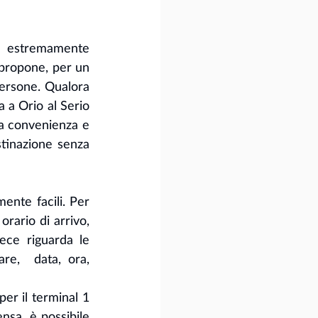
 estremamente 
propone, per un 
persone. Qualora 
 a Orio al Serio 
la convenienza e 
stinazione senza 
nte facili. Per 
ario di arrivo, 
ce riguarda le 
e,  data, ora, 
er il terminal 1 
sa, è possibile 