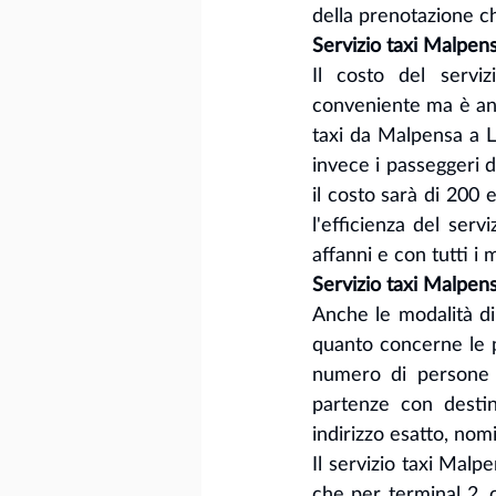
della prenotazione ch
Servizio taxi Malpens
Il costo del servi
conveniente ma è anch
taxi da Malpensa a Li
invece i passeggeri d
il costo sarà di 200 
l'efficienza del serv
affanni e con tutti i 
Servizio taxi Malpen
Anche le modalità di
quanto concerne le p
numero di persone d
partenze con destin
indirizzo esatto, no
Il servizio taxi Malp
che per terminal 2, 