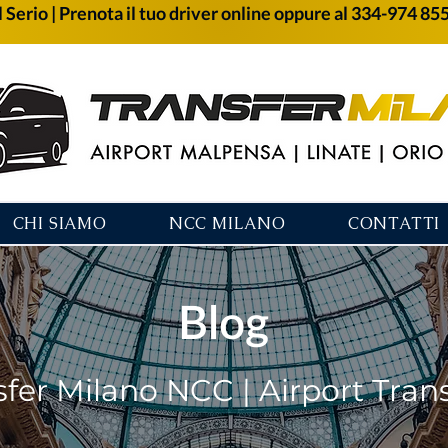
 Serio | Prenota il tuo driver online oppure al 334-974 85
CHI SIAMO
NCC MILANO
CONTATTI
Blog
sfer Milano NCC | Airport Tran