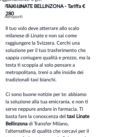
TAXI LINATE BELLINZONA - Tariffa € 
Promozioni
280 
Aeroporti
Il tuo volo deve atterrare allo scalo 
milanese di Linate e non sai come 
raggiungere la Svizzera. Cerchi una 
soluzione per il tuo trasferimento che 
sappia coniugare qualità e prezzo, ma la 
testa ti scoppia al solo pensare a 
metropolitana, treni o alle insidie dei 
tradizionali taxi bianchi.
Ci sono buone notizie per te: abbiamo 
la soluzione alla tua emicrania, e non ti 
serve neppure andare in farmacia. Ti 
basta fare la conoscenza del 
taxi Linate 
Bellinzona
 di Transfer Milano, 
l’alternativa di qualità che cercavi per il 