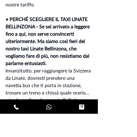
nostre tariffe.
• PERCHÉ SCEGLIERE IL TAXI LINATE 
BELLINZONA - Se sei arrivato a leggere 
fino a qui, non serve convincerti 
ulteriormente. Ma siamo così fieri del 
nostro taxi Linate Bellinzona, che 
vogliamo fare di più, non resistiamo dal 
parlarne entusiasti.
Innanzitutto, per raggiungere la Svizzera 
da Linate, dovresti prendere una 
navetta bus che ti porta in stazione, 
trovare un treno a chissà quale orario…
e tra bagagli, code, mezzi affollati…e 
vogliamo parlare poi delle incognite dei 
tassametri dei tradizionali taxi bianchi?
Invece, oltre ai vantaggi che ti abbiamo 
già raccontato per il tuo trasferimento 