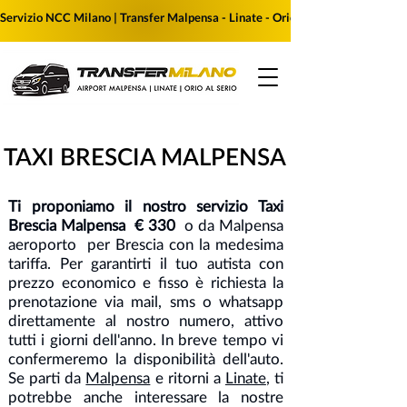
Servizio NCC Milano | Transfer Malpensa - Linate - Orio al Serio | Prenota i
TAXI BRESCIA MALPENSA
Ti proponiamo il nostro servizio Taxi
Brescia Malpensa € 330
o da Malpensa
aeroporto per Brescia con la medesima
tariffa. Per garantirti il tuo autista con
prezzo economico e fisso è richiesta la
prenotazione via mail
, sms o whatsapp
direttamente al nostro numero, attivo
tutti i giorni dell'anno. In breve tempo vi
confermeremo la disponibilità dell'auto.
Se parti da
Malpensa
e ritorni a
Linate
, ti
potrebbe anche interessare la nostre