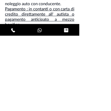
noleggio auto con conducente.
Pagamento : in contanti o con carta di
credito direttamente all' autista o
pagamento anticipato a mezzo
bonifico.
Nota - a tutte le nostre tariffe bisogna
aggiungere iva del 10 % .
Se siete una famiglia, o un gruppo fino
a sette persone, prenotate il vostro
taxi da Brescia a
Malpensa
richiedendo il minivan, il nostro
monovolume rappresenta il mezzo
migliore per questo tipo di transfer!
Per le partenza da Brescia, potrebbe
essere richiesta la carta di credito a
garanzia o il pegamento anticipato
tramite link..
PRENOTA O CHIAMA PER UN PREVENTIVO