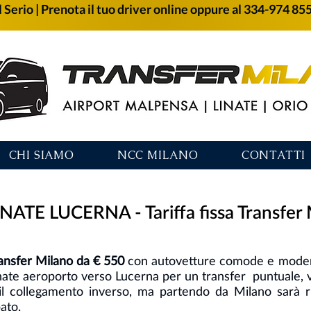
 Serio | Prenota il tuo driver online oppure al 334-974 85
CHI SIAMO
NCC MILANO
CONTATTI
NATE LUCERNA - Tariffa fissa Transfer
ransfer Milano da € 550
con autovetture comode e modern
inate aeroporto verso Lucerna per un transfer puntuale, 
il collegamento inverso, ma partendo da Milano sarà ri
ato.