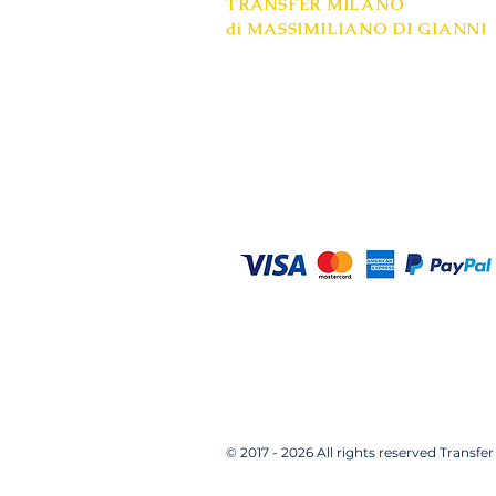
TRANSFER MILANO
di MASSIMILIANO DI GIANNI
Sede legale: Milano
Mobile: +39 334 9748558​
P.IVA: 08685020961
www.transfer-milano.com
© 2017 - 2026 All rights reserved Transf