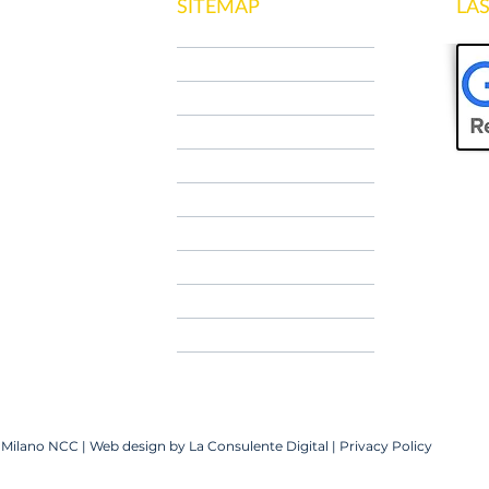
SITEMAP
LA
HOME
CHI SIAMO
NCC MILANO
CONTATTI
PRENOTA
AIRPORT TRANSFER
TARIFFE
FAQ
BLOG
er Milano NCC | Web design by
La Consulente Digital
|
Privacy Policy