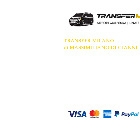
TRANSFER MILANO
di MASSIMILIANO DI GIANNI
Sede legale: Milano
Mobile: +39 334 9748558​
P.IVA: 08685020961
www.transfer-milano.com