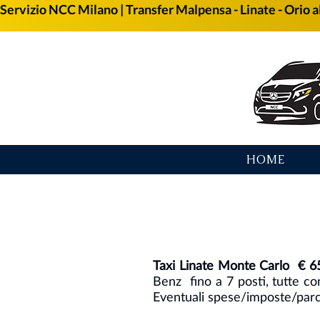
Servizio NCC Milano | Transfer Malpensa - Linate - Orio al
HOME
Taxi Linate Monte Carlo € 6
Benz fino a 7 posti, tutte co
Eventuali spese/imposte/parch