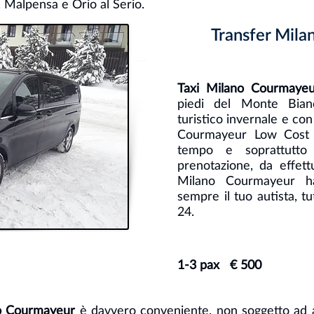
e, Malpensa e Orio al Serio.
Transfer Mil
Taxi Milano Courmaye
piedi del Monte Bia
turistico invernale e con
Courmayeur Low Cost p
tempo e soprattutto
prenotazione, da effett
Milano Courmayeur ha
sempre il tuo autista, tu
24.
1-3 pax € 500
no Courmayeur
è davvero conveniente, non soggetto ad au