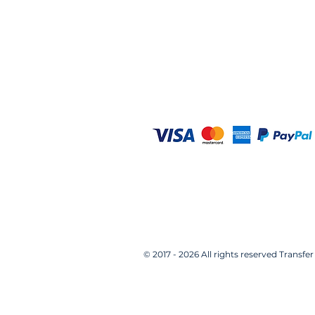
Sede legale: Milano
Mobile: +39 334 9748558​
P.IVA: 08685020961
www.transfer-milano.com
© 2017 - 2026 All rights reserved Transf