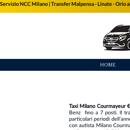
Servizio NCC Milano | Transfer Malpensa - Linate - Orio al
HOME
Taxi Milano Courmayeur 
Benz fino a 7 posti. Il t
particolari periodi dell'a
con autista Milano Courma