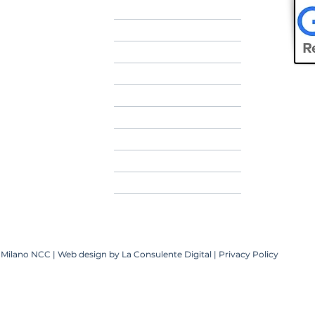
HOME
CHI SIAMO
NCC MILANO
CONTATTI
PRENOTA
AIRPORT TRANSFER
TARIFFE
FAQ
BLOG
er Milano NCC | Web design by
La Consulente Digital
|
Privacy Policy