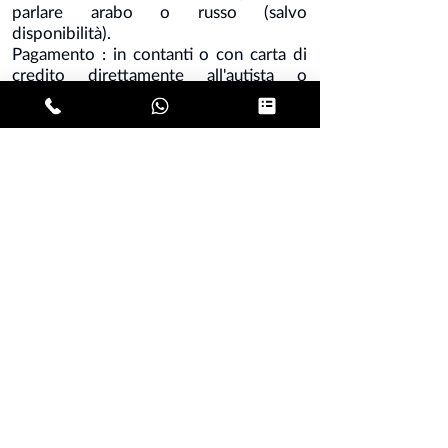
parlare arabo o russo (salvo
disponibilità).
Pagamento : in contanti o con carta di
credito direttamente all'autista o
pagamento anticipato a mezzo bonifico.
Nota - carta di credito e bonifico
maggiorazione del 10 % .
E' possibile riservare anche il tuo
conducente privato da Roma verso
Milano, ma è richiesto il pagamento
anticipato.
MILANO MALPENSA
MILANO LINATE
MILANO ORIO AL SERIO