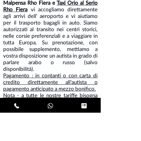
Malpensa Rho Fiera e
Taxi Orio al Serio
Rho Fiera
vi accogliamo direttamente
agli arrivi dell' aeroporto e vi aiutiamo
per il trasporto bagagli in auto. Siamo
autorizzati al transito nei centri storici,
nelle corsie preferenziali e a viaggiare in
tutta Europa. Su prenotazione, con
possibile supplemento, mettiamo a
vostra disposizione un autista in grado di
parlare arabo o russo (salvo
disponibilità).
Pagamento : in contanti o con carta di
credito direttamente all'autista o
pagamento anticipato a mezzo bonifico.
Nota - a tutte le nostre tariffe bisogna
aggiungere IVA del 10 % .
La prenotazione della tua autovettura è
veloce, sicura e non prevede costi
aggiuntivi! Contattaci senza impegno
tramite e-mail o direttamente al nostro
numero per richiedere tutte le