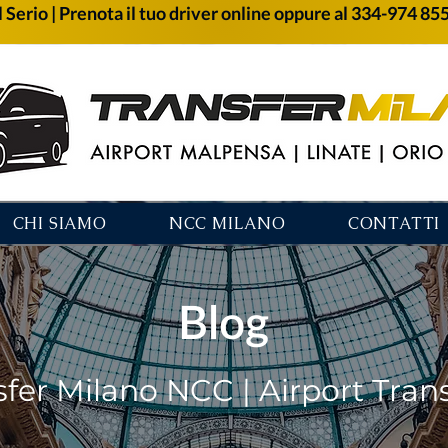
 Serio | Prenota il tuo driver online oppure al 334-974 85
CHI SIAMO
NCC MILANO
CONTATTI
Blog
sfer Milano NCC | Airport Tran