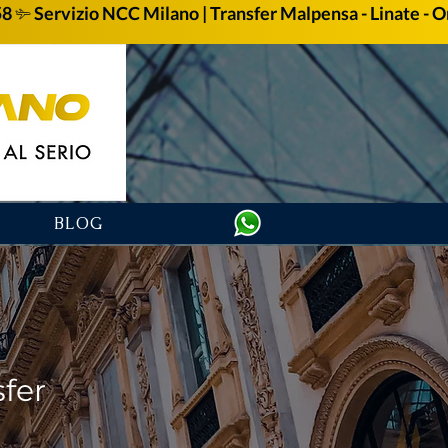
58
BLOG
sfer