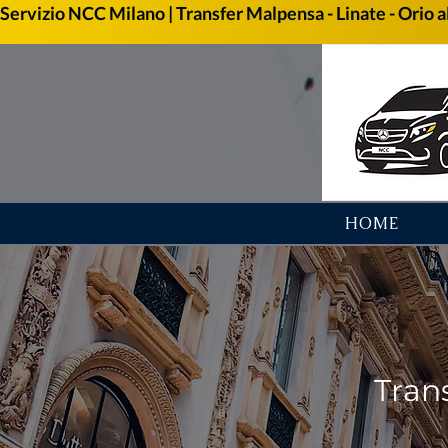
Servizio NCC Milano | Transfer Malpensa - Linate - Orio al
HOME
Tran